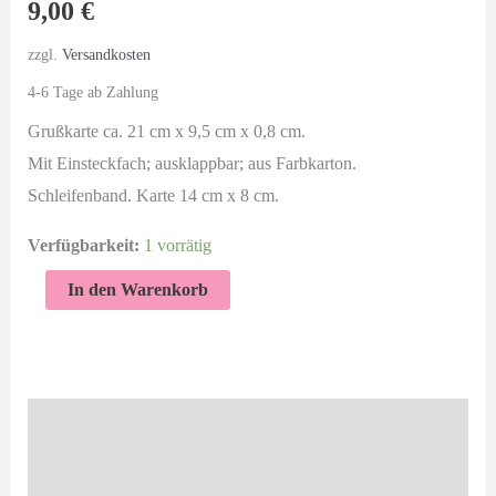
9,00
€
zzgl.
Versandkosten
4-6 Tage ab Zahlung
Grußkarte ca. 21 cm x 9,5 cm x 0,8 cm.
Mit Einsteckfach; ausklappbar; aus Farbkarton.
Schleifenband. Karte 14 cm x 8 cm.
Verfügbarkeit:
1 vorrätig
Aufklapp-
In den Warenkorb
Karte
mit
Einsteckkarte
|
Beschreibung
Happy
Produktsicherheit
Birthday