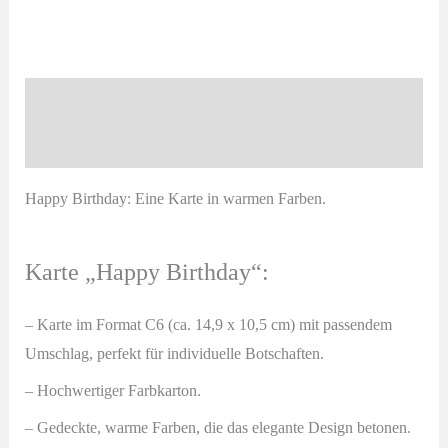
Birthday
|
Grußkarte
in
Beschreibung
Terrakotta
Produktsicherheit
Menge
Happy Birthday: Eine Karte in warmen Farben.
Karte „Happy Birthday“:
– Karte im Format C6 (ca. 14,9 x 10,5 cm) mit passendem
Umschlag
, perfekt für individuelle Botschaften.
– Hochwertiger Farbkarton.
– Gedeckte, warme Farben, die das elegante Design betonen.