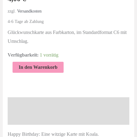
zzgl.
Versandkosten
4-6 Tage ab Zahlung
Glückwunschkarte aus Farbkarton, im Standardformat C6 mit
Umschlag.
Verfügbarkeit:
1 vorrätig
Happy
In den Warenkorb
Birthday
|
Grußkarte
mit
Beschreibung
Koala
Produktsicherheit
Menge
Happy Birthday: Eine witzige Karte mit Koala.