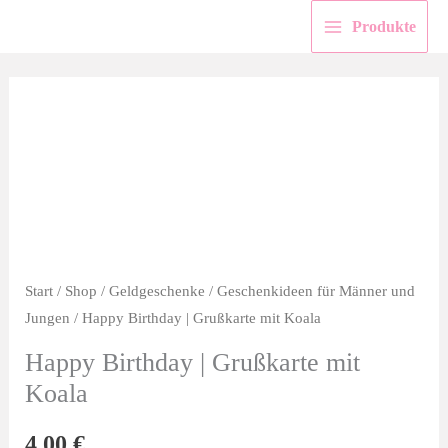
Zum
Produkte
Inhalt
springen
Start
/
Shop
/
Geldgeschenke
/
Geschenkideen für Männer und
Jungen
/ Happy Birthday | Grußkarte mit Koala
Happy Birthday | Grußkarte mit
Koala
4,00
€