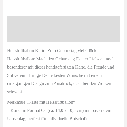
Geburtstag
viel
Glück
Beschreibung
|
Produktsicherheit
Grußkarte
Menge
Heissluftballon Karte: Zum Geburtstag viel Glück
Heissluftballon: Mach den Geburtstag Deiner Liebsten noch
besonderer mit dieser handgefertigten Karte, die Freude und
Stil vereint. Bringe Deine besten Wünsche mit einem
einzigartigen Design zum Ausdruck, das über den Wolken
schwebt.
Merkmale „Karte mit Heissluftballon“
– Karte im Format C6 (ca. 14,9 x 10,5 cm) mit passendem
Umschlag
, perfekt für individuelle Botschaften.