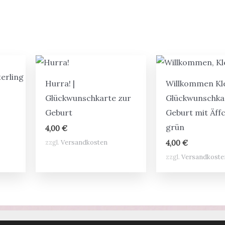
Hurra! |
Willkommen Kle
Glückwunschkarte zur
Glückwunschka
Geburt
Geburt mit Äff
grün
4,00
€
zzgl.
Versandkosten
4,00
€
zzgl.
Versandkoste