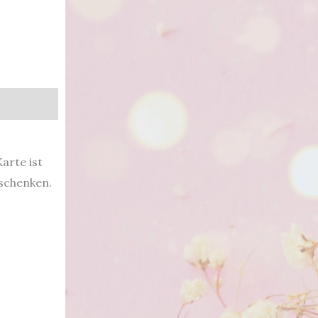
arte ist
schenken.