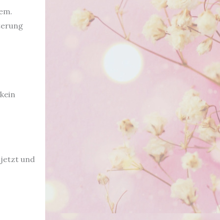
rem.
nterung
kein
 jetzt und