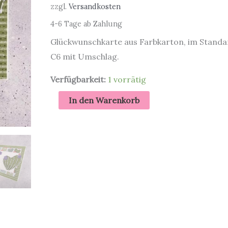
zzgl.
Versandkosten
4-6 Tage ab Zahlung
Glückwunschkarte aus Farbkarton, im Stand
C6 mit Umschlag.
Verfügbarkeit:
1 vorrätig
Hope
In den Warenkorb
your
day
is
on
Point
|
Grußkarte
mit