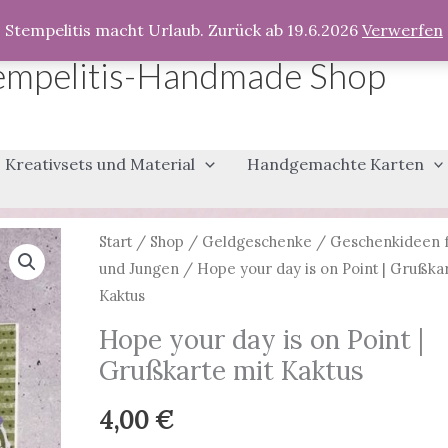
Stempelitis macht Urlaub. Zurück ab 19.6.2026
Verwerfen
empelitis-Handmade Shop
Kreativsets und Material
Handgemachte Karten
Start
/
Shop
/
Geldgeschenke
/
Geschenkideen 
und Jungen
/ Hope your day is on Point | Grußkar
Kaktus
Hope your day is on Point |
Grußkarte mit Kaktus
4,00
€