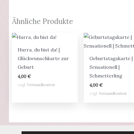
Ähnliche Produkte
Hurra, du bist da! |
Glückwunschkarte zur
Geburtstagskarte |
Geburt
Sensationell |
Schmetterling
4,00
€
zzgl.
Versandkosten
4,00
€
zzgl.
Versandkosten