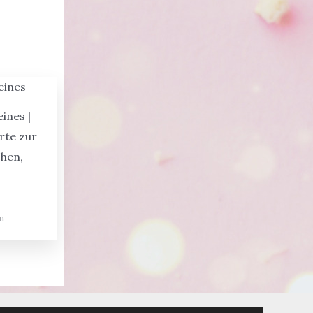
ines |
rte zur
chen,
n