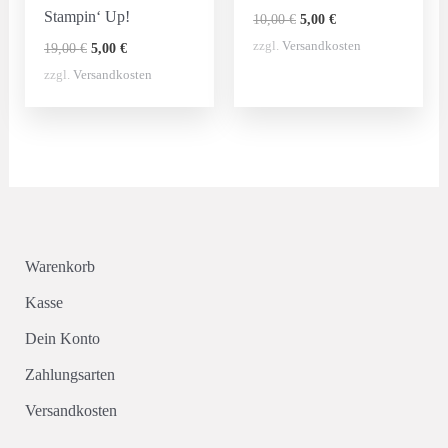
Stampin‘ Up!
Ursprünglicher
Aktueller
10,00
€
5,00
€
Preis
Preis
Ursprünglicher
Aktueller
zzgl.
Versandkosten
19,00
€
5,00
€
war:
ist:
Preis
Preis
10,00 €
5,00 €.
zzgl.
Versandkosten
war:
ist:
19,00 €
5,00 €.
Warenkorb
Kasse
Dein Konto
Zahlungsarten
Versandkosten