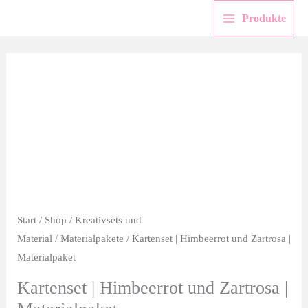
Zum
Produkte
Inhalt
springen
Start
/
Shop
/
Kreativsets und
Material
/
Materialpakete
/ Kartenset | Himbeerrot und Zartrosa |
Materialpaket
Kartenset | Himbeerrot und Zartrosa |