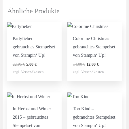
Ähnliche Produkte
Partyfieber –
Color me Christmas –
gebrauchtes Stempelset
gebrauchtes Stempelset
von Stampin‘ Up!
von Stampin‘ Up!
Ursprünglicher
Aktueller
Ursprünglicher
Aktueller
22,95
€
5,00
€
14,00
€
12,00
€
Preis
Preis
Preis
Preis
zzgl.
Versandkosten
zzgl.
Versandkosten
war:
ist:
war:
ist:
22,95 €
5,00 €.
14,00 €
12,00 €.
In Herbst und Winter
Too Kind –
2015 – gebrauchtes
gebrauchtes Stempelset
Stempelset von
von Stampin‘ Up!