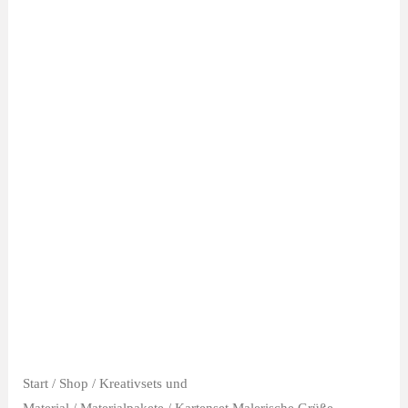
Start
/
Shop
/
Kreativsets und
Material
/
Materialpakete
/ Kartenset Malerische Grüße