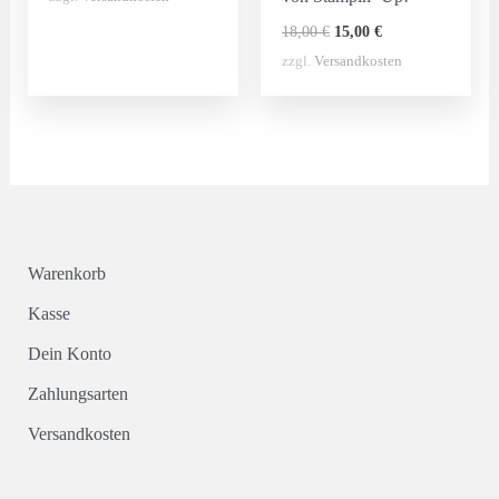
war:
ist:
10,00 €
5,00 €.
Ursprünglicher
Aktueller
18,00
€
15,00
€
Preis
Preis
zzgl.
Versandkosten
war:
ist:
18,00 €
15,00 €.
Warenkorb
Kasse
Dein Konto
Zahlungsarten
Versandkosten