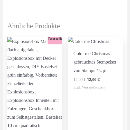
Ähnliche Produkte
Bestseller
Color me Christmas –
gebrauchtes Stempelset
von Stampin‘ Up!
Ursprünglicher
Aktueller
14,00
€
12,00
€
Preis
Preis
zzgl.
Versandkosten
war:
ist:
14,00 €
12,00 €.