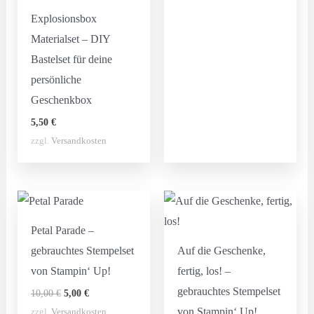
Explosionsbox
Materialset – DIY
Bastelset für deine
persönliche
Geschenkbox
5,50
€
zzgl.
Versandkosten
Petal Parade –
gebrauchtes Stempelset
Auf die Geschenke,
von Stampin‘ Up!
fertig, los! –
gebrauchtes Stempelset
Ursprünglicher
Aktueller
10,00
€
5,00
€
Preis
Preis
von Stampin‘ Up!
zzgl.
Versandkosten