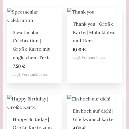
Thank you | Große
Spectacular
Karte | Mohnblüten
Celebration |
und Herz
Große Karte mit
6,00
€
englischem Text
zzgl.
Versandkosten
7,50
€
zzgl.
Versandkosten
Ein hoch auf dich! |
Happy Birthday |
Glückwunschkarte
Große Karte zum
4,00
€