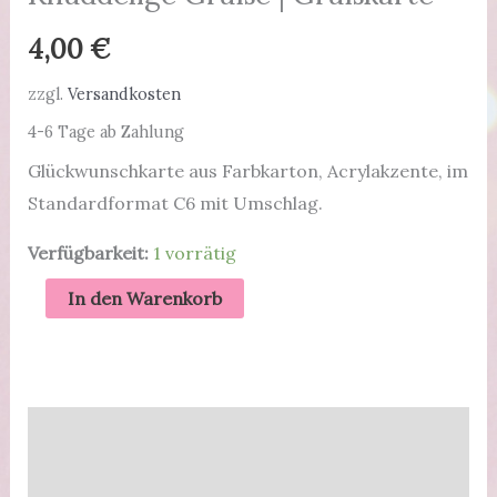
4,00
€
zzgl.
Versandkosten
4-6 Tage ab Zahlung
Glückwunschkarte aus Farbkarton, Acrylakzente, im
Standardformat C6 mit Umschlag.
Verfügbarkeit:
1 vorrätig
Knuddelige
In den Warenkorb
Grüße
|
Grußkarte
Menge
Beschreibung
Produktsicherheit