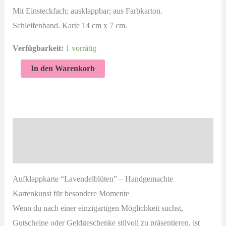
Mit Einsteckfach; ausklappbar; aus Farbkarton.
Schleifenband. Karte 14 cm x 7 cm.
Verfügbarkeit:
1 vorrätig
Lavendelblüten
In den Warenkorb
|
Aufklappkarte
mit
Einsteckkarte
Beschreibung
und
Produktsicherheit
Gutscheinfach
Menge
Aufklappkarte “Lavendelblüten” – Handgemachte
Kartenkunst für besondere Momente
Wenn du nach einer einzigartigen Möglichkeit suchst,
Gutscheine oder Geldgeschenke stilvoll zu präsentieren, ist