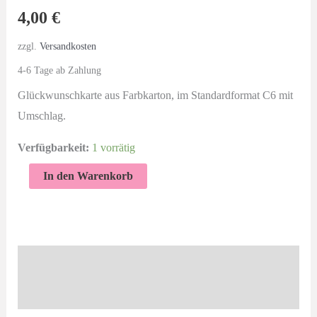
4,00
€
zzgl.
Versandkosten
4-6 Tage ab Zahlung
Glückwunschkarte aus Farbkarton, im Standardformat C6 mit
Umschlag.
Verfügbarkeit:
1 vorrätig
Liebe
In den Warenkorb
Grüße
|
Herbstblätter
|
Beschreibung
Grußkarte
Produktsicherheit
Menge