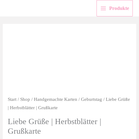
Zum
Produkte
Inhalt
springen
Start
/
Shop
/
Handgemachte Karten
/
Geburtstag
/ Liebe Grüße
| Herbstblätter | Grußkarte
Liebe Grüße | Herbstblätter |
Grußkarte