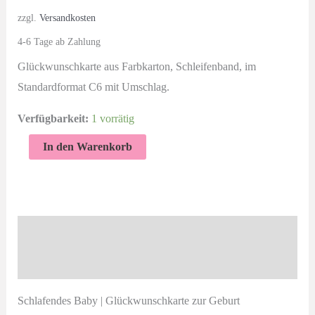
zzgl.
Versandkosten
4-6 Tage ab Zahlung
Glückwunschkarte aus Farbkarton, Schleifenband, im
Standardformat C6 mit Umschlag.
Verfügbarkeit:
1 vorrätig
Schlafendes
In den Warenkorb
Baby:
Glückwunschkarte
zur
Geburt
Beschreibung
mit
Produktsicherheit
Baby
auf
Schlafendes Baby | Glückwunschkarte zur Geburt
dem