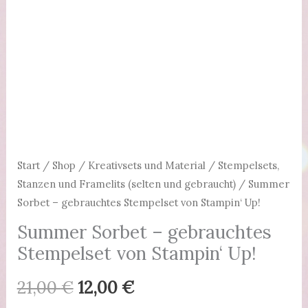
Start
/
Shop
/
Kreativsets und Material
/
Stempelsets,
Stanzen und Framelits (selten und gebraucht)
/ Summer
Sorbet – gebrauchtes Stempelset von Stampin‘ Up!
Summer Sorbet – gebrauchtes
Stempelset von Stampin‘ Up!
Ursprünglicher
Aktueller
21,00
€
12,00
€