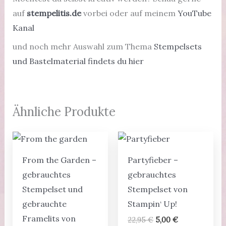
auf
stempelitis.de
vorbei oder auf meinem
YouTube
Kanal
und noch mehr Auswahl zum Thema
Stempelsets
und Bastelmaterial findets du hier
Ähnliche Produkte
From the Garden –
Partyfieber –
gebrauchtes
gebrauchtes
Stempelset und
Stempelset von
gebrauchte
Stampin‘ Up!
Framelits von
Ursprünglicher
Aktueller
22,95
€
5,00
€