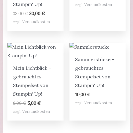
Preis
Preis
Stampin‘ Up!
zzgl.
Versandkosten
war:
ist:
22,95 €
5,00 €.
Ursprünglicher
Aktueller
38,00
€
30,00
€
Preis
Preis
zzgl.
Versandkosten
war:
ist:
38,00 €
30,00 €.
Sammlerstücke –
Mein Lichtblick –
gebrauchtes
gebrauchtes
Stempelset von
Stempelset von
Stampin‘ Up!
Stampin‘ Up!
10,00
€
Ursprünglicher
Aktueller
zzgl.
Versandkosten
9,00
€
5,00
€
Preis
Preis
zzgl.
Versandkosten
war:
ist:
9,00 €
5,00 €.