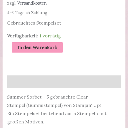
Preis
Preis
zzgl.
Versandkosten
4-6 Tage ab Zahlung
war:
ist:
Gebrauchtes Stempelset
21,00 €
12,00 €.
Verfügbarkeit:
1 vorrätig
Summer
In den Warenkorb
Sorbet
-
gebrauchtes
Stempelset
Beschreibung
von
Stampin'
Summer Sorbet – 5 gebrauchte Clear-
Up!
Stempel (Gummistempel) von Stampin‘ Up!
Menge
Ein Stempelset bestehend aus 5 Stempeln mit
großen Motiven.