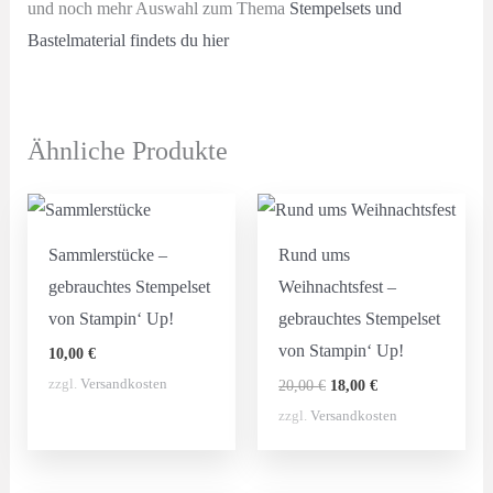
und noch mehr Auswahl zum Thema
Stempelsets und
Bastelmaterial findets du hier
Ähnliche Produkte
Sammlerstücke –
Rund ums
gebrauchtes Stempelset
Weihnachtsfest –
von Stampin‘ Up!
gebrauchtes Stempelset
von Stampin‘ Up!
10,00
€
Ursprünglicher
Aktueller
zzgl.
Versandkosten
20,00
€
18,00
€
Preis
Preis
zzgl.
Versandkosten
war:
ist:
20,00 €
18,00 €.