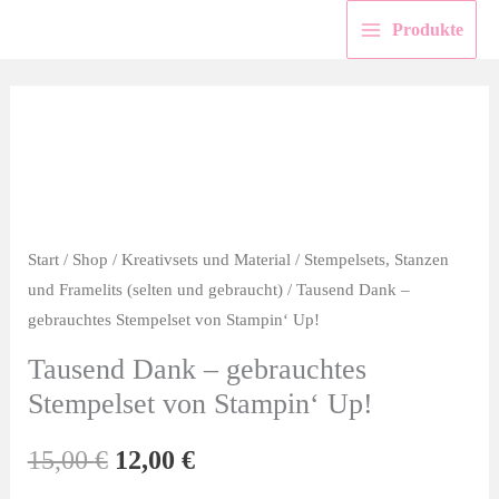
Zum
Produkte
Inhalt
springen
Start
/
Shop
/
Kreativsets und Material
/
Stempelsets, Stanzen
und Framelits (selten und gebraucht)
/ Tausend Dank –
gebrauchtes Stempelset von Stampin‘ Up!
Tausend Dank – gebrauchtes
Stempelset von Stampin‘ Up!
Ursprünglicher
Aktueller
15,00
€
12,00
€