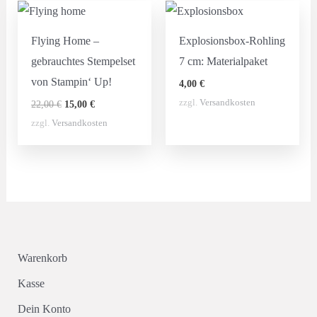
Flying Home –
Explosionsbox-Rohling
gebrauchtes Stempelset
7 cm: Materialpaket
von Stampin‘ Up!
4,00
€
Ursprünglicher
Aktueller
zzgl.
Versandkosten
22,00
€
15,00
€
Preis
Preis
zzgl.
Versandkosten
war:
ist:
22,00 €
15,00 €.
Warenkorb
Kasse
Dein Konto