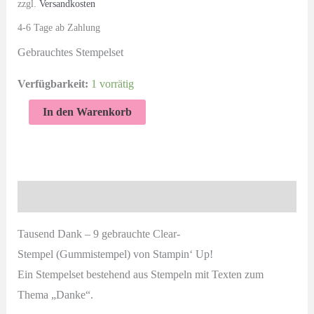
Preis
Preis
zzgl.
Versandkosten
4-6 Tage ab Zahlung
war:
ist:
Gebrauchtes Stempelset
15,00 €
12,00 €.
Verfügbarkeit:
1 vorrätig
Tausend
In den Warenkorb
Dank
-
gebrauchtes
Stempelset
Beschreibung
von
Stampin'
Tausend Dank – 9 gebrauchte Clear-
Up!
Stempel (Gummistempel) von Stampin‘ Up!
Menge
Ein Stempelset bestehend aus Stempeln mit Texten zum
Thema „Danke“.