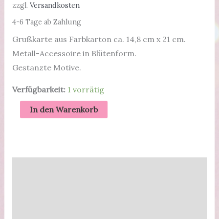
zzgl.
Versandkosten
4-6 Tage ab Zahlung
Grußkarte aus Farbkarton ca. 14,8 cm x 21 cm.
Metall-Accessoire in Blütenform.
Gestanzte Motive.
Verfügbarkeit:
1 vorrätig
Thank
In den Warenkorb
you
|
Große
Karte
Beschreibung
|
Zusätzliche Informationen
Mohnblüten
und
Produktsicherheit