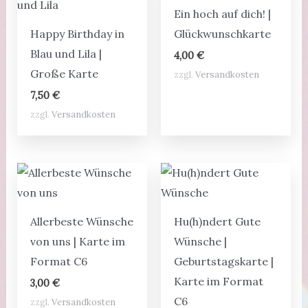
Ein hoch auf dich! |
Happy Birthday in
Glückwunschkarte
Blau und Lila |
4,00
€
Große Karte
zzgl.
Versandkosten
7,50
€
zzgl.
Versandkosten
Allerbeste Wünsche
Hu(h)ndert Gute
von uns | Karte im
Wünsche |
Format C6
Geburtstagskarte |
Karte im Format
3,00
€
C6
zzgl.
Versandkosten