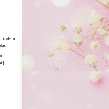
it
l |
n