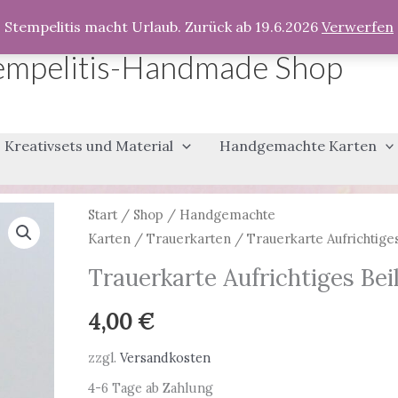
Stempelitis macht Urlaub. Zurück ab 19.6.2026
Verwerfen
empelitis-Handmade Shop
Kreativsets und Material
Handgemachte Karten
Start
/
Shop
/
Handgemachte
Karten
/
Trauerkarten
/ Trauerkarte Aufrichtiges
Trauerkarte Aufrichtiges Bei
4,00
€
zzgl.
Versandkosten
4-6 Tage ab Zahlung