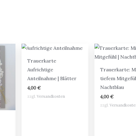
Trauerkarte
Aufrichtige
Trauerkarte: M
Anteilnahme | Blätter
tiefem Mitgefüh
Nachtblau
4,00
€
zzgl.
Versandkosten
4,00
€
zzgl.
Versandkoste