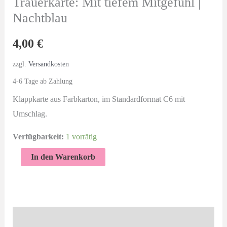
Trauerkarte: Mit tiefem Mitgefühl |
Nachtblau
4,00
€
zzgl.
Versandkosten
4-6 Tage ab Zahlung
Klappkarte aus Farbkarton, im Standardformat C6 mit
Umschlag.
Verfügbarkeit:
1 vorrätig
Trauerkarte:
In den Warenkorb
Mit
tiefem
Mitgefühl
|
Beschreibung