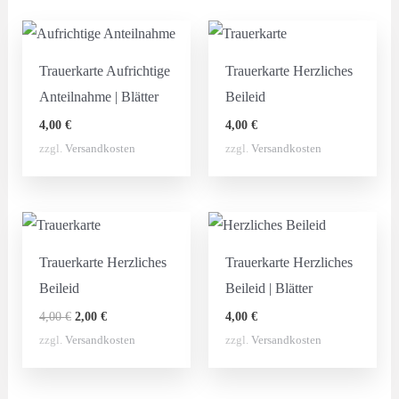
Trauerkarte Aufrichtige
Trauerkarte Herzliches
Anteilnahme | Blätter
Beileid
4,00
€
4,00
€
zzgl.
Versandkosten
zzgl.
Versandkosten
Trauerkarte Herzliches
Trauerkarte Herzliches
Beileid
Beileid | Blätter
Ursprünglicher
Aktueller
4,00
€
2,00
€
4,00
€
Preis
Preis
zzgl.
Versandkosten
zzgl.
Versandkosten
war:
ist:
4,00 €
2,00 €.