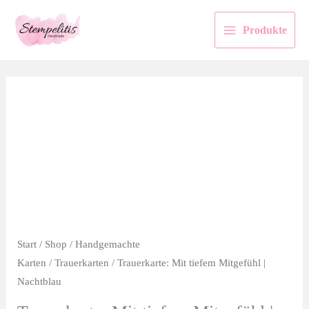
Zum
Inhalt
Produkte
springen
Start
/
Shop
/
Handgemachte
Karten
/
Trauerkarten
/ Trauerkarte: Mit tiefem Mitgefühl |
Nachtblau