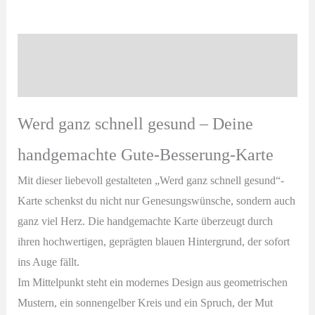
schnell
gesund
–
Beschreibung
handgemachte
Produktsicherheit
Gute-
Besserung-
Werd ganz schnell gesund – Deine
Karte
Menge
handgemachte Gute-Besserung-Karte
Mit dieser liebevoll gestalteten „Werd ganz schnell gesund“-
Karte schenkst du nicht nur Genesungswünsche, sondern auch
ganz viel Herz. Die handgemachte Karte überzeugt durch
ihren hochwertigen, geprägten blauen Hintergrund, der sofort
ins Auge fällt.
Im Mittelpunkt steht ein modernes Design aus geometrischen
Mustern, ein sonnengelber Kreis und ein Spruch, der Mut