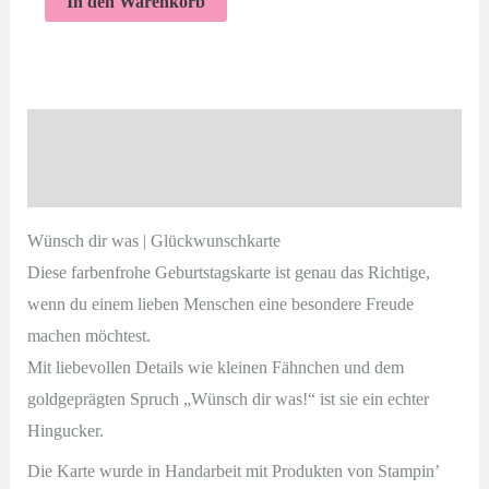
In den Warenkorb
dir
was
|
Grußkarte
Beschreibung
Menge
Produktsicherheit
Wünsch dir was | Glückwunschkarte
Diese farbenfrohe Geburtstagskarte ist genau das Richtige,
wenn du einem lieben Menschen eine besondere Freude
machen möchtest.
Mit liebevollen Details wie kleinen Fähnchen und dem
goldgeprägten Spruch „Wünsch dir was!“ ist sie ein echter
Hingucker.
Die Karte wurde in Handarbeit mit Produkten von Stampin’