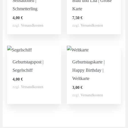
Sensationell |
Blau und Lila | Große
Schmetterling
Karte
4,00
€
7,50
€
zzgl.
Versandkosten
zzgl.
Versandkosten
Geburtstagspost |
Geburtstagskarte |
Segelschiff
Happy Birthday |
Weltkarte
4,00
€
zzgl.
Versandkosten
3,00
€
zzgl.
Versandkosten