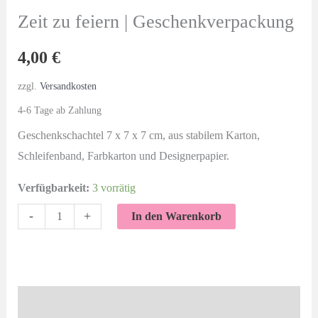
Zeit zu feiern | Geschenkverpackung
4,00
€
zzgl.
Versandkosten
4-6 Tage ab Zahlung
Geschenkschachtel 7 x 7 x 7 cm, aus stabilem Karton,
Schleifenband, Farbkarton und Designerpapier.
Verfügbarkeit:
3 vorrätig
Zeit
-
+
In den Warenkorb
zu
feiern
|
Geschenkverpackung
Beschreibung
Menge