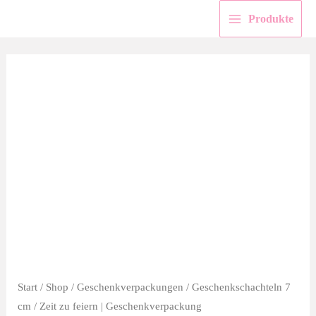
Zum
Produkte
Inhalt
springen
Start
/
Shop
/
Geschenkverpackungen
/
Geschenkschachteln 7
cm
/ Zeit zu feiern | Geschenkverpackung