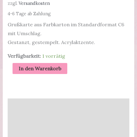
zzgl.
Versandkosten
4-6 Tage ab Zahlung
Grußkarte aus Farbkarton im Standardformat C6
mit Umschlag.
Gestanzt, gestempelt. Acrylaktzente.
Verfügbarkeit:
1 vorrätig
Konfirmationskarte
In den Warenkorb
mit
Fischen
|
Calypso,
Beschreibung
Karos
Zusätzliche Informationen
Menge
Produktsicherheit