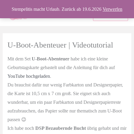
Zum
Stempelitis macht Urlaub. Zurück ab 19.6.2026
Verwerfen
Inhalt
Produkte
springen
U-Boot-Abenteuer | Videotutorial
Mit dem Set
U-Boot-Abenteuer
habe ich eine kleine
Geburtstagskarte gebastelt und die Anleitung für dich auf
YouTube hochgeladen
.
Du brauchst dafür nur wenig Farbkarton und Designerpapier,
die Karte ist 10,5 cm x 7 cm groß. Sie eignet sich auch
wunderbar, um ein paar Farbkarton und Designerpapierreste
aufzubrauchen, das Papier sollte nur thematisch zum U-Boot
passen 😉
Ich habe noch
DSP Bezaubernde Bucht
übrig gehabt und mir