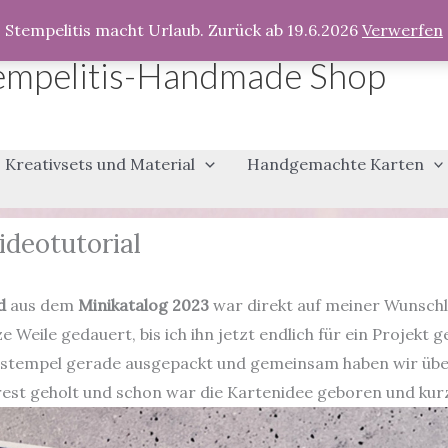
Stempelitis macht Urlaub. Zurück ab 19.6.2026
Verwerfen
empelitis-Handmade Shop
Kreativsets und Material
Handgemachte Karten
ideotutorial
d
aus dem
Minikatalog 2023
war direkt auf meiner Wunschli
Weile gedauert, bis ich ihn jetzt endlich für ein Projekt 
enstempel gerade ausgepackt und gemeinsam haben wir übe
est geholt und schon war die Kartenidee geboren und kur