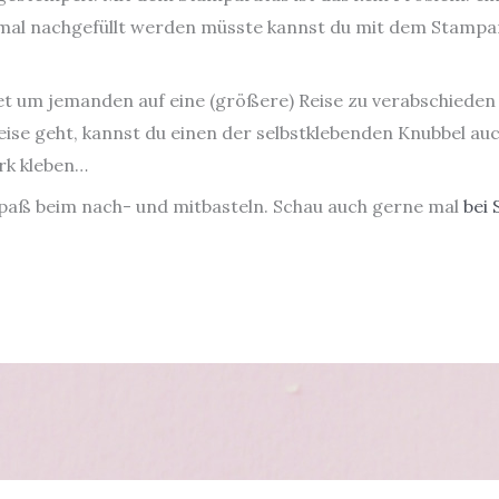
 mal nachgefüllt werden müsste kannst du mit dem Stampa
 um jemanden auf eine (größere) Reise zu verabschieden u
eise geht, kannst du einen der selbstklebenden Knubbel au
ork kleben…
paß beim nach- und mitbasteln. Schau auch gerne mal
bei 