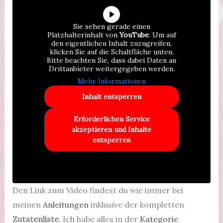
Sie sehen gerade einen
Platzhalterinhalt von
YouTube
. Um auf
den eigentlichen Inhalt zuzugreifen,
klicken Sie auf die Schaltfläche unten.
Bitte beachten Sie, dass dabei Daten an
Drittanbieter weitergegeben werden.
Mehr Informationen
Inhalt entsperren
Erforderlichen Service
akzeptieren und Inhalte
entsperren
Den Link zum Video findest du wie immer bei
meinen
Anleitungen
inklusive der kompletten
Zutatenliste
. Ich habe alles in der
Kategorie