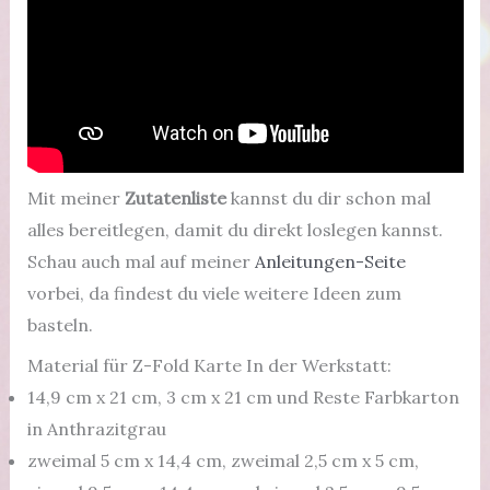
Mit meiner
Zutatenliste
kannst du dir schon mal
alles bereitlegen, damit du direkt loslegen kannst.
Schau auch mal auf meiner
Anleitungen-Seite
vorbei, da findest du viele weitere Ideen zum
basteln.
Material für Z-Fold Karte In der Werkstatt:
14,9 cm x 21 cm, 3 cm x 21 cm und Reste Farbkarton
in Anthrazitgrau
zweimal 5 cm x 14,4 cm, zweimal 2,5 cm x 5 cm,