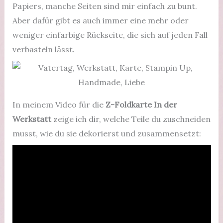
Papiers, manche Seiten sind mir einfach zu bunt.
Aber dafür gibt es auch immer eine mehr oder
weniger einfarbige Rückseite, die sich auf jeden Fall
verbasteln lässt.
In meinem Video für die
Z-Foldkarte In der
Werkstatt
zeige ich dir, welche Teile du zuschneiden
musst, wie du sie dekorierst und zusammensetzt: