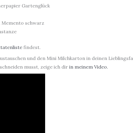
gnerpapier Gartenglück
nd Memento schwarz
hstanze
tatenliste
findest.
 austauschen und den Mini Milchkarton in deinen Lieblings
schneiden musst, zeige ich dir
in meinem Video.