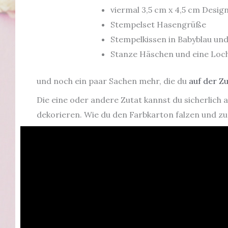
viermal 3,5 cm x 4,5 cm Desi
Stempelset Hasengrüße
Stempelkissen in Babyblau u
Stanze Häschen und eine Loc
und noch ein paar Sachen mehr, die du
auf der Zu
Die eine oder andere Zutat kannst du sicherlich
dekorieren. Wie du den Farbkarton falzen und zu