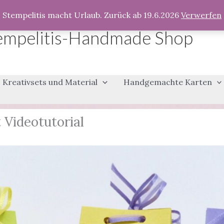
Stempelitis macht Urlaub. Zurück ab 19.6.2026
Verwerfen
empelitis-Handmade Shop
Kreativsets und Material
Handgemachte Karten
 Videotutorial