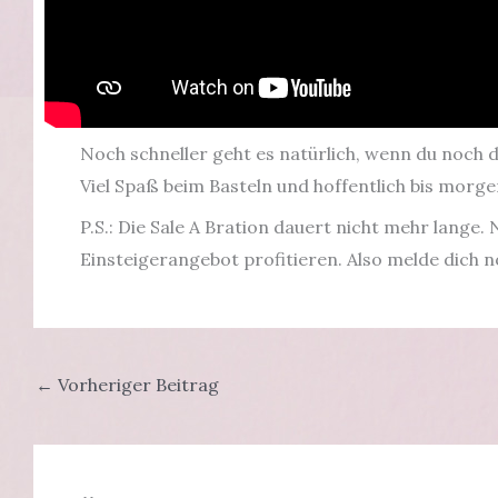
Noch schneller geht es natürlich, wenn du noch 
Viel Spaß beim Basteln und hoffentlich bis mor
P.S.: Die Sale A Bration dauert nicht mehr lange
Einsteigerangebot profitieren. Also melde dich n
←
Vorheriger Beitrag