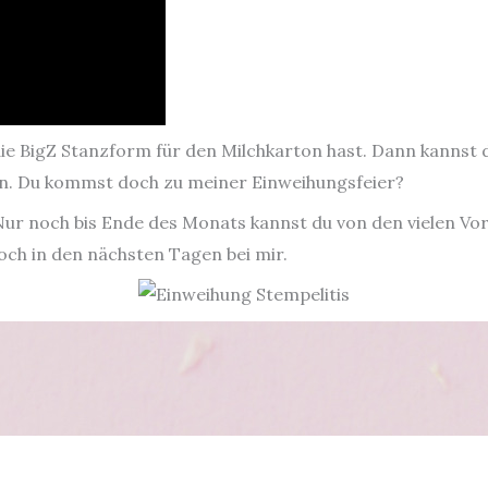
die BigZ Stanzform für den Milchkarton hast. Dann kannst 
gen. Du kommst doch zu meiner Einweihungsfeier?
. Nur noch bis Ende des Monats kannst du von den vielen Vo
och in den nächsten Tagen bei mir.