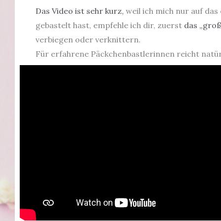
Das Video ist sehr kurz,
weil ich mich nur auf das
gebastelt hast, empfehle ich dir, zuerst
das „groß
verbiegen oder verknittern.
Für erfahrene Päckchenbastlerinnen reicht natürl