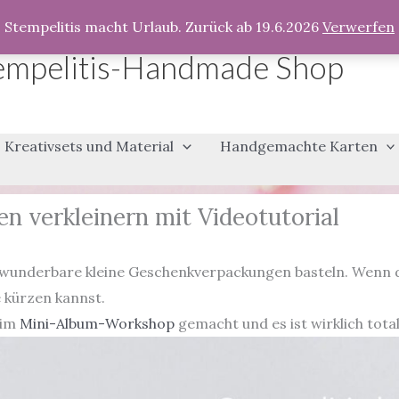
Stempelitis macht Urlaub. Zurück ab 19.6.2026
Verwerfen
empelitis-Handmade Shop
Kreativsets und Material
Handgemachte Karten
n verkleinern mit Videotutorial
wunderbare kleine Geschenkverpackungen basteln. Wenn dir 
e kürzen kannst.
eim
Mini-Album-Workshop
gemacht und es ist wirklich tota