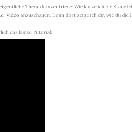
 eigentliche Thema konzentriere: Wie kürze ich die Stanzt
e“ Video
anzuschauen. Denn dort zeige ich dir, wie du die 
ich das kurze Tutorial: