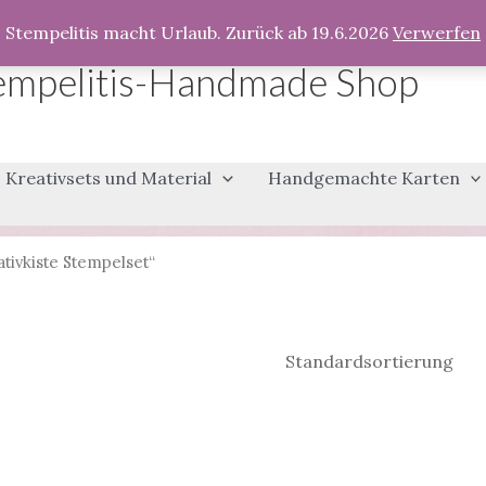
Stempelitis macht Urlaub. Zurück ab 19.6.2026
Verwerfen
empelitis-Handmade Shop
Kreativsets und Material
Handgemachte Karten
tivkiste Stempelset“