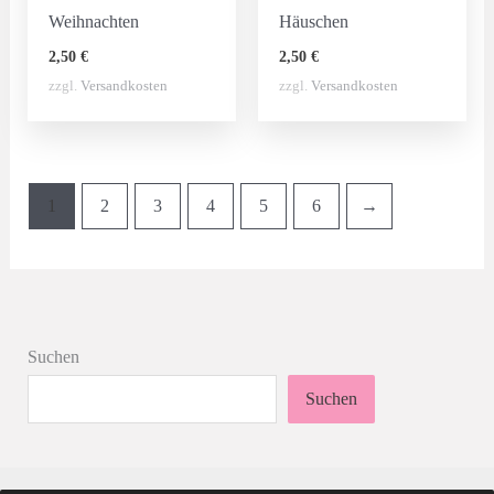
Weihnachten
Häuschen
2,50
€
2,50
€
zzgl.
Versandkosten
zzgl.
Versandkosten
1
2
3
4
5
6
→
Suchen
Suchen