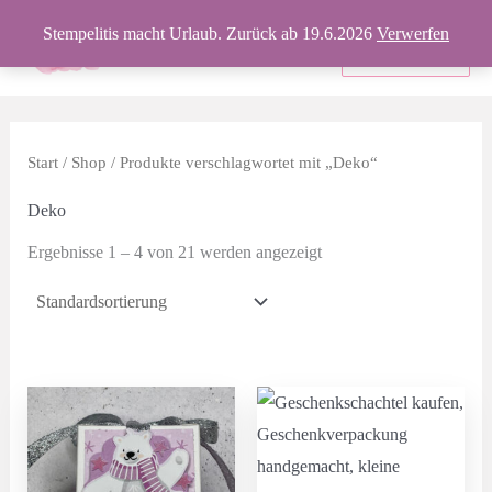
Zum
Stempelitis macht Urlaub. Zurück ab 19.6.2026
Verwerfen
Inhalt
Produkte
springen
Start
/
Shop
/ Produkte verschlagwortet mit „Deko“
Deko
Ergebnisse 1 – 4 von 21 werden angezeigt