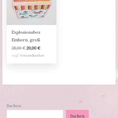
Explosionsbox
Einhorn, groß
Ursprünglicher
Aktueller
28,00
€
20,00
€
Preis
Preis
zzgl.
Versandkosten
war:
ist:
28,00 €
20,00 €.
Suchen
Suchen