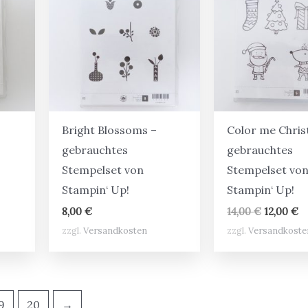
Bright Blossoms –
Color me Chris
gebrauchtes
gebrauchtes
Stempelset von
Stempelset vo
Stampin‘ Up!
Stampin‘ Up!
er
ler
Ursprüng
Ak
8,00
€
14,00
€
12,00
€
Preis
Pr
zzgl.
Versandkosten
zzgl.
Versandkoste
war:
ist
€.
14,00 €
12
9
20
→