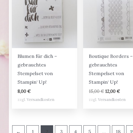
Blumen für dich –
Boutique Borders –
gebrauchtes
gebrauchtes
Stempelset von
Stempelset von
Stampin‘ Up!
Stampin‘ Up!
Ursprünglich
Aktuel
8,00
€
15,00
€
12,00
€
Preis
Preis
zzgl.
Versandkosten
zzgl.
Versandkosten
war:
ist:
15,00 €
12,00 
←
1
2
3
4
5
…
18
1