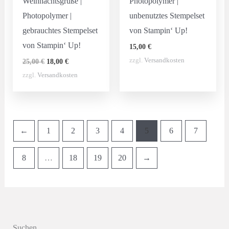
Weihnachtsgrüße |
Photopolymer |
Photopolymer |
unbenutztes Stempelset
gebrauchtes Stempelset
von Stampin‘ Up!
von Stampin‘ Up!
15,00
€
Ursprünglicher
Aktueller
zzgl.
Versandkosten
25,00
€
18,00
€
Preis
Preis
zzgl.
Versandkosten
war:
ist:
25,00 €
18,00 €.
←
1
2
3
4
5
6
7
8
…
18
19
20
→
Suchen