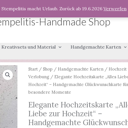
Stempelitis macht Urlaub. Zurück ab 19.6.2026
Verwerfen
empelitis-Handmade Shop
Kreativsets und Material
Handgemachte Karten
Start
/
Shop
/
Handgemachte Karten
/
Hochzeit
Verlobung
/ Elegante Hochzeitskarte „Alles Lieb
Hochzeit“ – Handgemachte Glückwunschkarte fü
besondere Momente
Elegante Hochzeitskarte „All
Liebe zur Hochzeit“ –
Handgemachte Glückwunsch