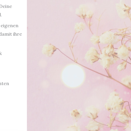
 Deine
.
 eigenen
damit ihre
k
hten