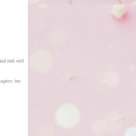
nd mit viel
apier, im