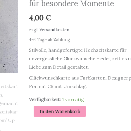
für besondere Momente
4,00
€
zzgl.
Versandkosten
4-6 Tage ab Zahlung
Stilvolle, handgefertigte Hochzeitskarte für
unvergessliche Glückwünsche – edel, zeitlos u
Liebe zum Detail gestaltet.
Glückwunschkarte aus Farbkarton, Designerp
Format C6 mit Umschlag.
Verfügbarkeit:
1 vorrätig
Elegante
In den Warenkorb
Hochzeitskarte
„Alles