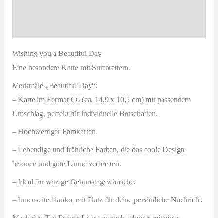
für
Beschreibung
Surfer
Produktsicherheit
Menge
Wishing you a Beautiful Day
Eine besondere Karte mit Surfbrettern.
Merkmale „Beautiful Day“:
– Karte im Format C6 (ca. 14,9 x 10,5 cm) mit passendem
Umschlag
, perfekt für individuelle Botschaften.
– Hochwertiger Farbkarton.
– Lebendige und fröhliche Farben, die das coole Design
betonen und gute Laune verbreiten.
–
Ideal für witzige Geburtstagswünsche.
– Innenseite blanko, mit Platz für deine persönliche Nachricht.
Mach den Tag Deiner Liebsten noch schöner mit einer