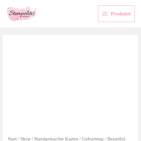
Zum
Inhalt
Produkte
springen
Start
/
Shop
/
Handgemachte Karten
/
Geburtstag
/ Beautiful