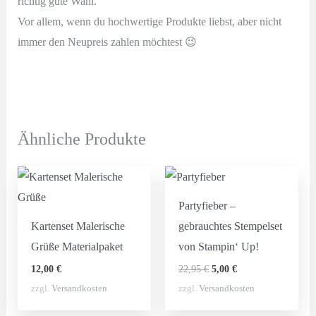
richtig gute Wahl.
Vor allem, wenn du hochwertige Produkte liebst, aber nicht
immer den Neupreis zahlen möchtest 😉
Ähnliche Produkte
Partyfieber –
Kartenset Malerische
gebrauchtes Stempelset
Grüße Materialpaket
von Stampin‘ Up!
Ursprünglicher
Aktueller
12,00
€
22,95
€
5,00
€
Preis
Preis
zzgl.
Versandkosten
zzgl.
Versandkosten
war:
ist:
22,95 €
5,00 €.