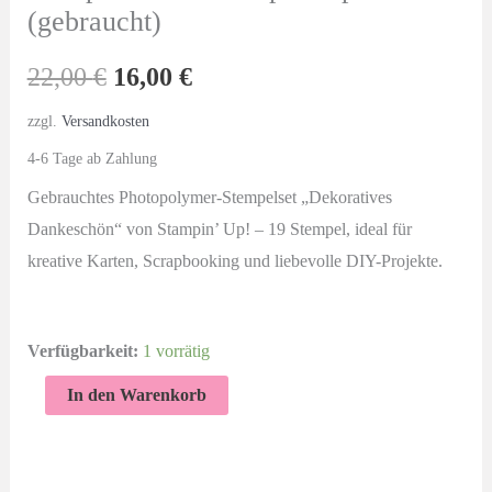
(gebraucht)
Ursprünglicher
Aktueller
22,00
€
16,00
€
Preis
Preis
zzgl.
Versandkosten
4-6 Tage ab Zahlung
war:
ist:
Gebrauchtes Photopolymer-Stempelset „Dekoratives
22,00 €
16,00 €.
Dankeschön“ von Stampin’ Up! – 19 Stempel, ideal für
kreative Karten, Scrapbooking und liebevolle DIY-Projekte.
Verfügbarkeit:
1 vorrätig
Dekoratives
In den Warenkorb
Dankeschön
–
Stempelset