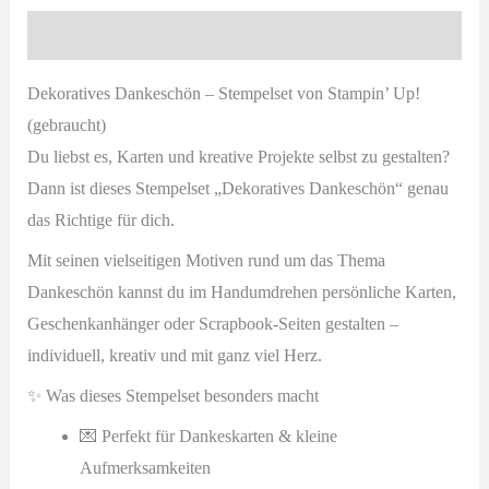
von
Beschreibung
Stampin’
Up!
Dekoratives Dankeschön – Stempelset von Stampin’ Up!
(gebraucht)
(gebraucht)
Menge
Du liebst es, Karten und kreative Projekte selbst zu gestalten?
Dann ist dieses Stempelset „Dekoratives Dankeschön“ genau
das Richtige für dich.
Mit seinen vielseitigen Motiven rund um das Thema
Dankeschön kannst du im Handumdrehen persönliche Karten,
Geschenkanhänger oder Scrapbook-Seiten gestalten –
individuell, kreativ und mit ganz viel Herz.
✨ Was dieses Stempelset besonders macht
💌 Perfekt für Dankeskarten & kleine
Aufmerksamkeiten