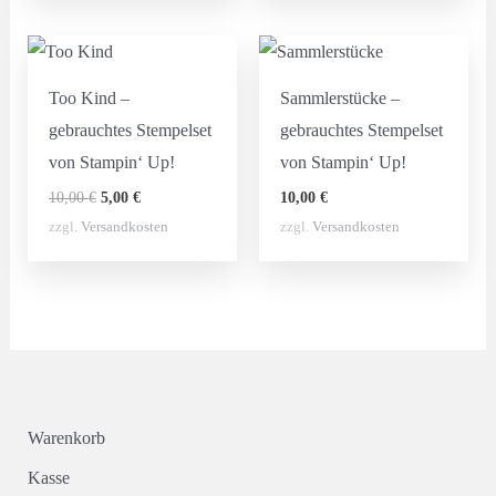
Too Kind –
Sammlerstücke –
gebrauchtes Stempelset
gebrauchtes Stempelset
von Stampin‘ Up!
von Stampin‘ Up!
Ursprünglicher
Aktueller
10,00
€
5,00
€
10,00
€
Preis
Preis
zzgl.
Versandkosten
zzgl.
Versandkosten
war:
ist:
10,00 €
5,00 €.
Warenkorb
Kasse