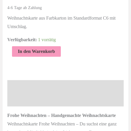
4-6 Tage ab Zahlung
Weihnachtskarte aus Farbkarton im Standardformat C6 mit
Umschlag.
Verfügbarkeit:
1 vorrätig
Frohe
In den Warenkorb
Weihnachten
|
Handgemachte
Weihnachtskarte
Beschreibung
mit
Produktsicherheit
Schneeflocke
und
Frohe Weihnachten – Handgemachte Weihnachtskarte
Taube
Weihnachtskarte Frohe Weihnachten – Du suchst eine ganz
Menge