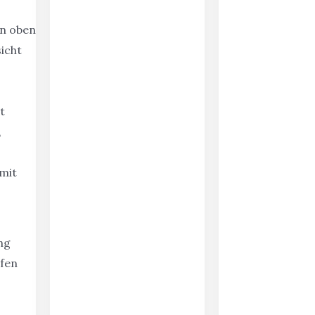
ng
ifen