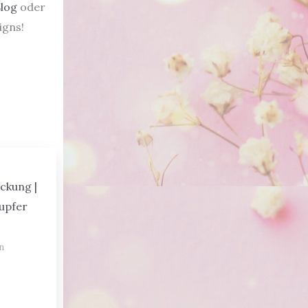
log
oder
igns!
ckung |
Kupfer
n