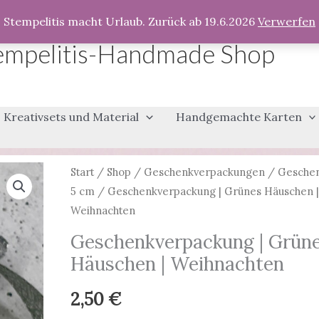
Stempelitis macht Urlaub. Zurück ab 19.6.2026
Verwerfen
empelitis-Handmade Shop
Kreativsets und Material
Handgemachte Karten
Start
/
Shop
/
Geschenkverpackungen
/
Geschen
5 cm
/ Geschenkverpackung | Grünes Häuschen |
Weihnachten
Geschenkverpackung | Grün
Häuschen | Weihnachten
2,50
€