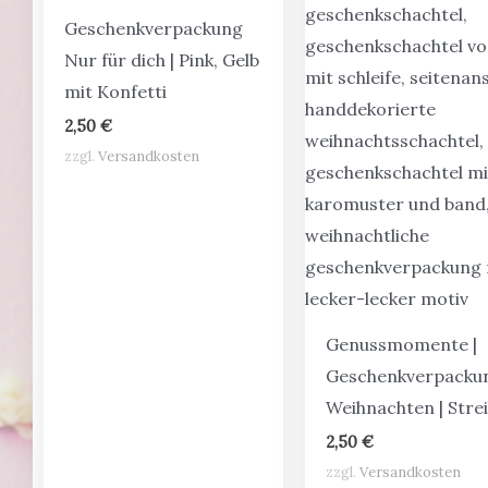
Geschenkverpackung
Nur für dich | Pink, Gelb
mit Konfetti
2,50
€
zzgl.
Versandkosten
Genussmomente |
Geschenkverpacku
Weihnachten | Stre
2,50
€
zzgl.
Versandkosten