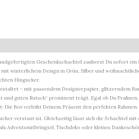
sicherheit
 handgefertigten Geschenkschachtel zauberst Du sofort ein
g mit winterlichem Design in Grün, Silber und weihnachtlic
chten Hingucker.
 gestaltet – mit passendem Designerpapier, glitzerndem B
st und guten Rutsch“ prominent trägt. Egal ob Du Pralinen
: Die Box verleiht Deinem Präsent den perfekten Rahmen.
sicher verstaut ist. Gleichzeitig lässt sich die Schachtel mi
 als Adventsmitbringsel, Tischdeko oder kleines Dankesch