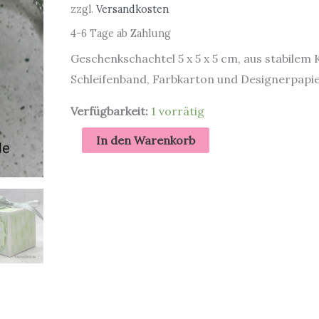
zzgl.
Versandkosten
4-6 Tage ab Zahlung
Geschenkschachtel 5 x 5 x 5 cm, aus stabilem 
Schleifenband, Farbkarton und Designerpapie
Verfügbarkeit:
1 vorrätig
Geschenkverpackung
In den Warenkorb
|
Grünes
Häuschen
|
Weihnachten
Menge