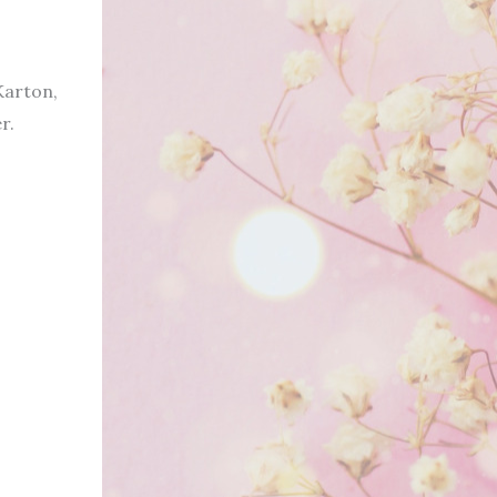
Karton,
r.