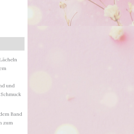
 Lächeln
hem
and und
, Schmuck
t dem Band
ön zum