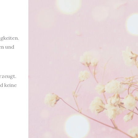
igkeiten.
en und
rzeugt.
d keine