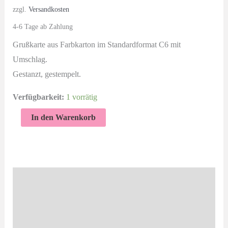
zzgl.
Versandkosten
4-6 Tage ab Zahlung
Grußkarte aus Farbkarton im Standardformat C6 mit
Umschlag.
Gestanzt, gestempelt.
Verfügbarkeit:
1 vorrätig
Glück
In den Warenkorb
und
Segen
zur
Konfirmation
Beschreibung
|
Zusätzliche Informationen
Glückwunschkarte
Menge
Produktsicherheit