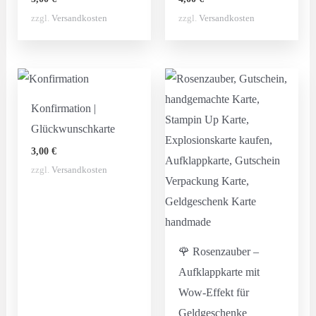
zzgl.
Versandkosten
zzgl.
Versandkosten
Konfirmation |
Glückwunschkarte
3,00
€
zzgl.
Versandkosten
🌹 Rosenzauber –
Aufklappkarte mit
Wow-Effekt für
Geldgeschenke