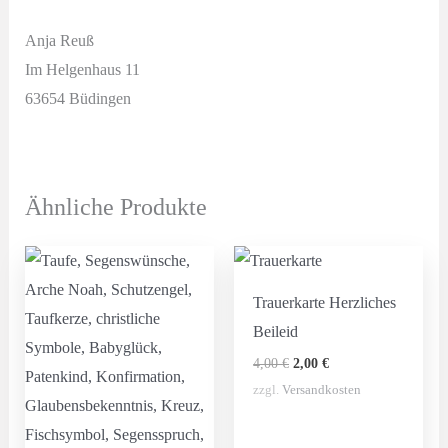
Anja Reuß
Im Helgenhaus 11
63654 Büdingen
Ähnliche Produkte
Trauerkarte Herzliches
Beileid
Ursprünglicher
Aktueller
4,00
€
2,00
€
Preis
Preis
zzgl.
Versandkosten
war:
ist:
4,00 €
2,00 €.