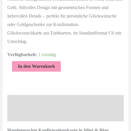
Gelb. Stilvolles Design mit geometrischen Formen und
liebevollen Details – perfekt für persönliche Glückwünsche
oder Geldgeschenke zur Konfirmation.
Glückwunschkarte aus Farbkarton, im Standardformat C6 mit
Umschlag.
Verfügbarkeit:
1 vorrätig
Handgemachte
In den Warenkorb
Konfirmationskarte
in
Mint
&
Beschreibung
Blau
Produktsicherheit
Menge
Handgemachte Konfirmationskarte in Mint & Blau