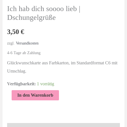
Ich hab dich soooo lieb |
Dschungelgrüße
3,50
€
zzgl.
Versandkosten
4-6 Tage ab Zahlung
Glückwunschkarte aus Farbkarton, im Standardformat C6 mit
Umschlag.
Verfügbarkeit:
1 vorrätig
Ich
In den Warenkorb
hab
dich
soooo
lieb