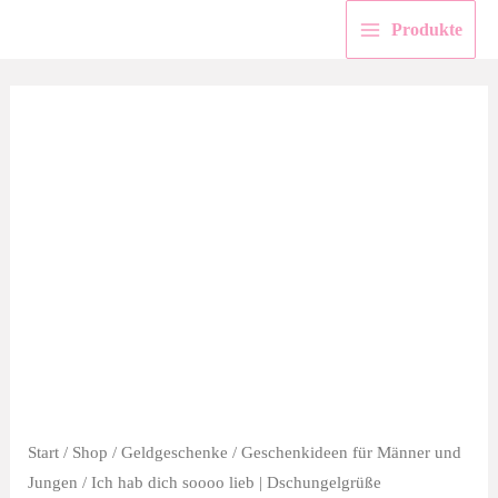
Zum
Produkte
Inhalt
springen
Start
/
Shop
/
Geldgeschenke
/
Geschenkideen für Männer und
Jungen
/ Ich hab dich soooo lieb | Dschungelgrüße