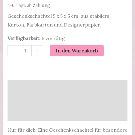
4-6 Tage ab Zahlung
Geschenkschachtel 5 x 5 x 5 cm, aus stabilem
Karton, Farbkarton und Designerpapier.
Verfügbarkeit:
6 vorrätig
Nur
-
+
In den Warenkorb
für
dich
|
Geschenkschachtel
Beschreibung
5
Zusätzliche Informationen
cm
Menge
Produktsicherheit
Nur für dich: Eine Geschenkschachtel für besondere