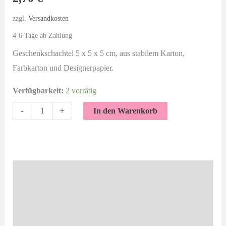
zzgl.
Versandkosten
4-6 Tage ab Zahlung
Geschenkschachtel 5 x 5 x 5 cm, aus stabilem Karton,
Farbkarton und Designerpapier.
Verfügbarkeit:
2 vorrätig
Nur
-
+
In den Warenkorb
für
dich
|
Geschenkschachtel
Beschreibung
5
Zusätzliche Informationen
cm
Menge
Produktsicherheit