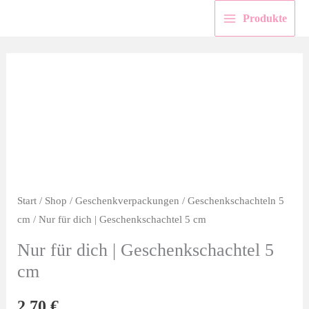
Zum
Produkte
Inhalt
springen
Start
/
Shop
/
Geschenkverpackungen
/
Geschenkschachteln 5
cm
/ Nur für dich | Geschenkschachtel 5 cm
Nur für dich | Geschenkschachtel 5
cm
2,70
€