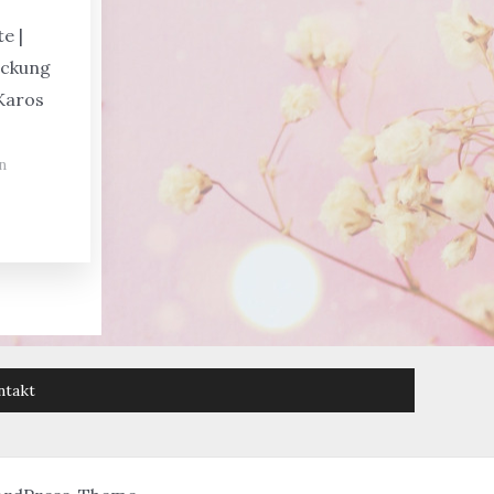
e |
ackung
Karos
n
ntakt