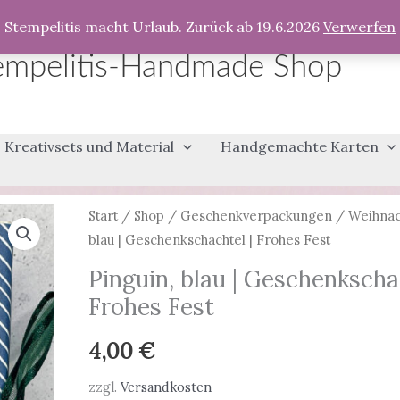
Stempelitis macht Urlaub. Zurück ab 19.6.2026
Verwerfen
empelitis-Handmade Shop
Kreativsets und Material
Handgemachte Karten
Start
/
Shop
/
Geschenkverpackungen
/
Weihnac
blau | Geschenkschachtel | Frohes Fest
Pinguin, blau | Geschenkscha
Frohes Fest
4,00
€
zzgl.
Versandkosten