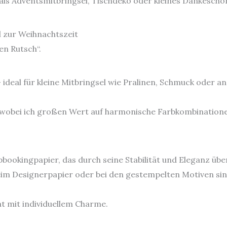
 als Adventsmitbringsel, Tischdeko oder kleines Dankesch
l zur Weihnachtszeit
en Rutsch“.
 ideal für kleine Mitbringsel wie Pralinen, Schmuck oder a
t, wobei ich großen Wert auf harmonische Farbkombination
bookingpapier, das durch seine Stabilität und Eleganz übe
im Designerpapier oder bei den gestempelten Motiven sin
t mit individuellem Charme.