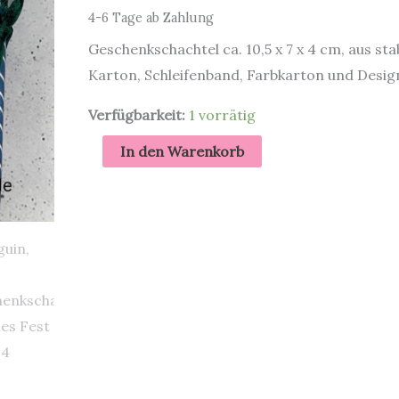
4-6 Tage ab Zahlung
Geschenkschachtel ca. 10,5 x 7 x 4 cm, aus sta
Karton, Schleifenband, Farbkarton und Desig
Verfügbarkeit:
1 vorrätig
Pinguin,
In den Warenkorb
blau
|
Geschenkschachtel
|
Frohes
Fest
Menge