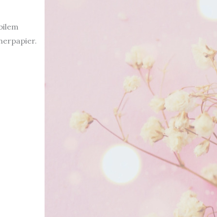
bilem
nerpapier.