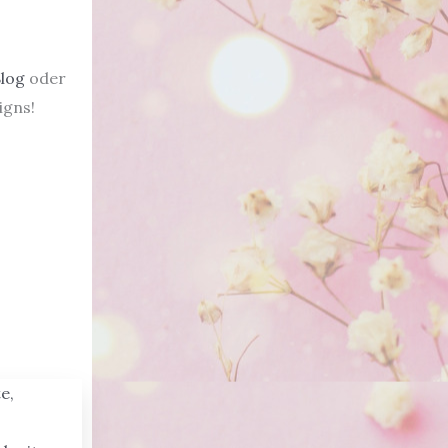
log
oder
igns!