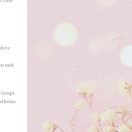
ön zum
ndere
en und
rzeugt.
d keine