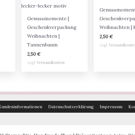
Genussmoment
Genussmomente |
Geschenkverp
Geschenkverpackung
Weihnachten | 
Weihnachten |
2,50
€
Tannenbaum
zzgl.
Versandkoste
2,50
€
zzgl.
Versandkosten
Kundeninformationen
Datenschutzerklärung
Impressum
Ko