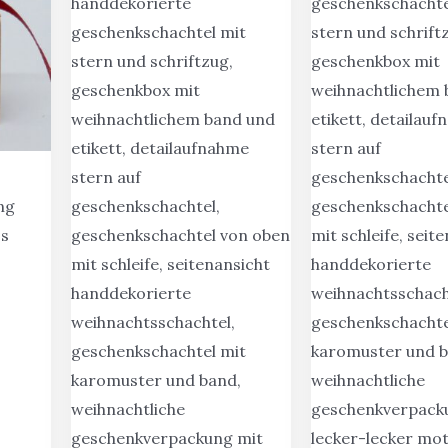
ng
os