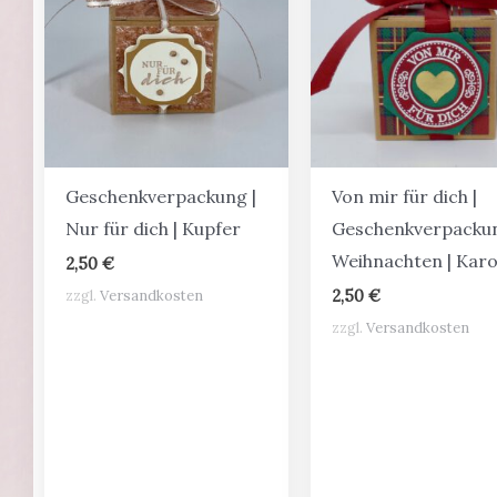
Geschenkverpackung |
Von mir für dich |
Nur für dich | Kupfer
Geschenkverpacku
Weihnachten | Kar
2,50
€
zzgl.
Versandkosten
2,50
€
zzgl.
Versandkosten