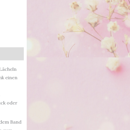
 Lächeln
nk einen
m
uck oder
t dem Band