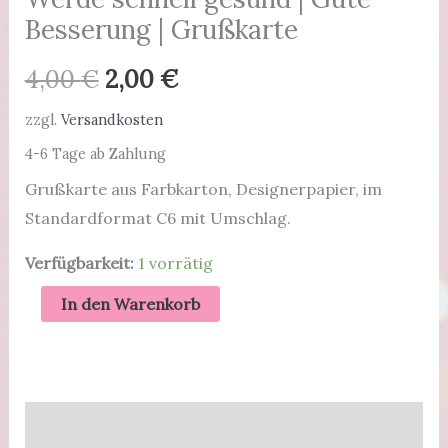
Besserung | Grußkarte
Ursprünglicher
Aktueller
4,00
€
2,00
€
Preis
Preis
zzgl.
Versandkosten
4-6 Tage ab Zahlung
war:
ist:
Grußkarte aus Farbkarton, Designerpapier, im
4,00 €
2,00 €.
Standardformat C6 mit Umschlag.
Verfügbarkeit:
1 vorrätig
Werde
In den Warenkorb
schnell
gesund
|
Gute
Beschreibung
Besserung