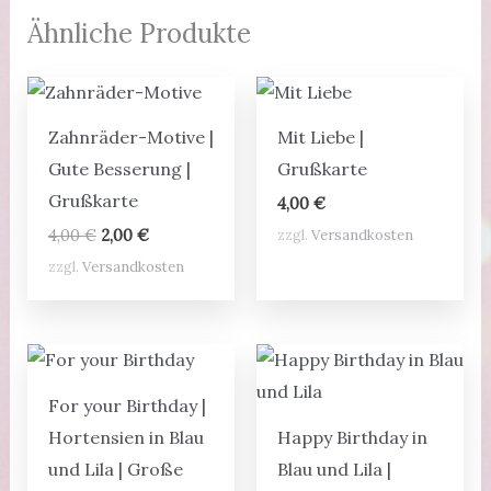
Ähnliche Produkte
Zahnräder-Motive |
Mit Liebe |
Gute Besserung |
Grußkarte
Grußkarte
4,00
€
Ursprünglicher
Aktueller
zzgl.
Versandkosten
4,00
€
2,00
€
Preis
Preis
zzgl.
Versandkosten
war:
ist:
4,00 €
2,00 €.
For your Birthday |
Hortensien in Blau
Happy Birthday in
und Lila | Große
Blau und Lila |