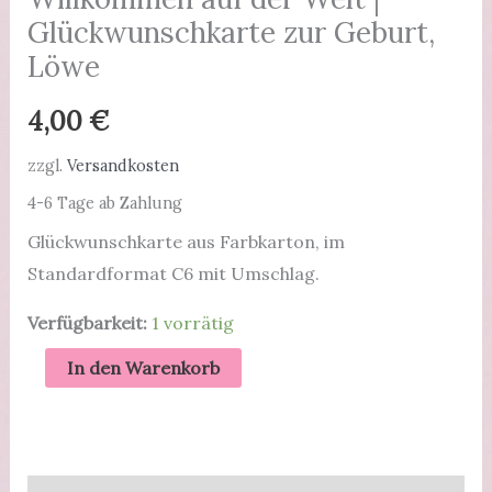
Glückwunschkarte zur Geburt,
Löwe
4,00
€
zzgl.
Versandkosten
4-6 Tage ab Zahlung
Glückwunschkarte aus Farbkarton, im
Standardformat C6 mit Umschlag.
Verfügbarkeit:
1 vorrätig
Willkommen
In den Warenkorb
auf
der
Welt
|