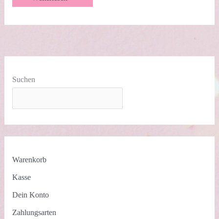
dem
Bauernhof
|
Minialbum
Landliebe
|
Videotutorial
Suchen
Warenkorb
Kasse
Dein Konto
Zahlungsarten