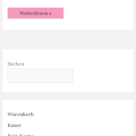
Weihnachtliche
Weiterlesen »
Explosionskarten
|
Mit
Videotutorial
Suchen
Warenkorb
Kasse