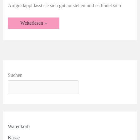
Aufgeklappt lässt sie sich gut aufstellen und es findet sich
Funfold
Weiterlesen »
Karte
Möwe
|
Videotutorial
Suchen
Warenkorb
Kasse