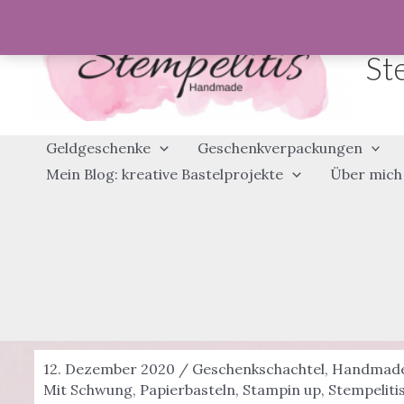
Zum
Inhalt
St
springen
Geldgeschenke
Geschenkverpackungen
Mein Blog: kreative Bastelprojekte
Über mich
12. Dezember 2020
/
Geschenkschachtel
,
Handmad
Mit Schwung
,
Papierbasteln
,
Stampin up
,
Stempeliti