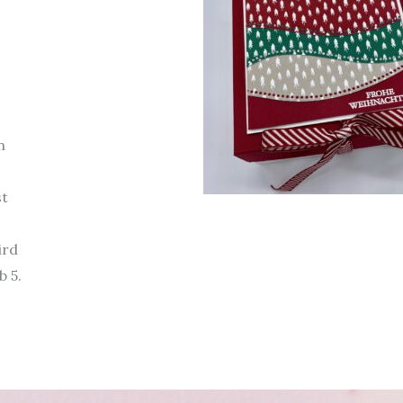
n
st
ird
 5.