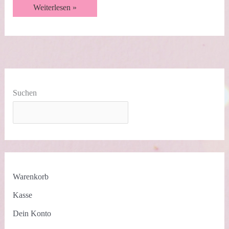
Hexagonbox
Weiterlesen »
|
Frühjahrskatalog
2021
|
Team
BlogHop
Suchen
Warenkorb
Kasse
Dein Konto