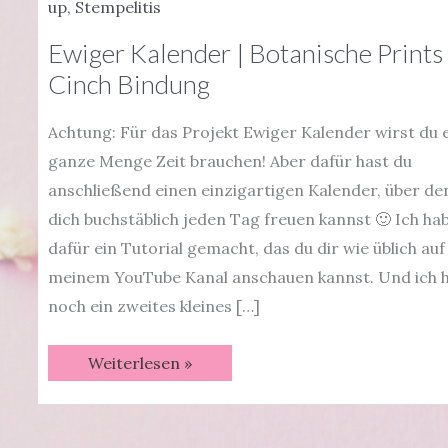
up
,
Stempelitis
Ewiger Kalender | Botanische Prints 
Cinch Bindung
Achtung: Für das Projekt Ewiger Kalender wirst du 
ganze Menge Zeit brauchen! Aber dafür hast du
anschließend einen einzigartigen Kalender, über de
dich buchstäblich jeden Tag freuen kannst 🙂 Ich ha
dafür ein Tutorial gemacht, das du dir wie üblich auf
meinem YouTube Kanal anschauen kannst. Und ich 
noch ein zweites kleines […]
Ewiger
Weiterlesen »
Kalender
|
Botanische
Prints
|