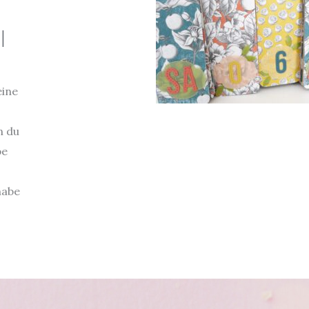
|
eine
n du
be
habe