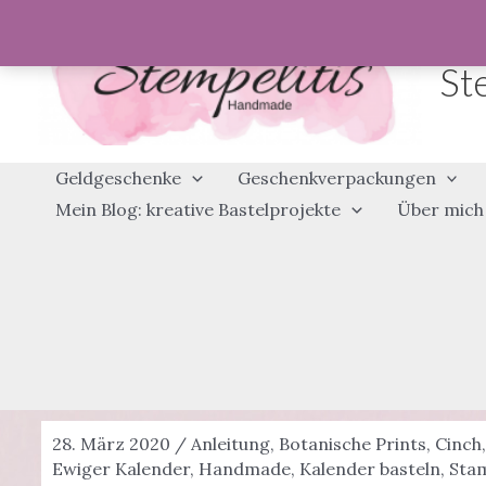
Zum
Inhalt
St
springen
Geldgeschenke
Geschenkverpackungen
Mein Blog: kreative Bastelprojekte
Über mich
28. März 2020
/
Anleitung
,
Botanische Prints
,
Cinch
,
Ewiger Kalender
,
Handmade
,
Kalender basteln
,
Sta